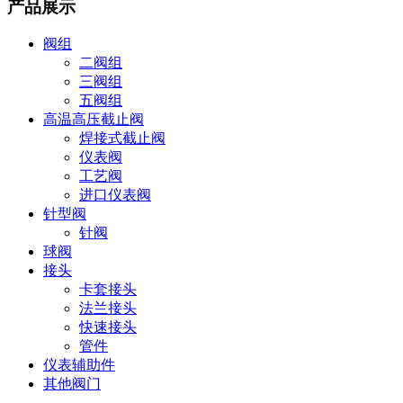
产品展示
阀组
二阀组
三阀组
五阀组
高温高压截止阀
焊接式截止阀
仪表阀
工艺阀
进口仪表阀
针型阀
针阀
球阀
接头
卡套接头
法兰接头
快速接头
管件
仪表辅助件
其他阀门