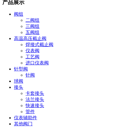
产品展示
阀组
二阀组
三阀组
五阀组
高温高压截止阀
焊接式截止阀
仪表阀
工艺阀
进口仪表阀
针型阀
针阀
球阀
接头
卡套接头
法兰接头
快速接头
管件
仪表辅助件
其他阀门