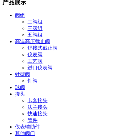
产品展示
阀组
二阀组
三阀组
五阀组
高温高压截止阀
焊接式截止阀
仪表阀
工艺阀
进口仪表阀
针型阀
针阀
球阀
接头
卡套接头
法兰接头
快速接头
管件
仪表辅助件
其他阀门