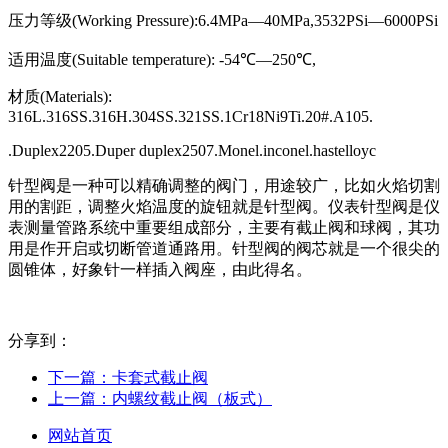
压力等级(Working Pressure):6.4MPa—40MPa,3532PSi—6000PSi
适用温度(Suitable temperature): -54℃—250℃,
材质(Materials):
316L.316SS.316H.304SS.321SS.1Cr18Ni9Ti.20#.A105.
.Duplex2205.Duper duplex2507.Monel.inconel.hastelloyc
针型阀是一种可以精确调整的阀门，用途较广，比如火焰切割
用的割距，调整火焰温度的旋钮就是针型阀。仪表针型阀是仪
表测量管路系统中重要组成部分，主要有截止阀和球阀，其功
用是作开启或切断管道通路用。针型阀的阀芯就是一个很尖的
圆锥体，好象针一样插入阀座，由此得名。
分享到：
下一篇：
卡套式截止阀
上一篇：
内螺纹截止阀（板式）
网站首页