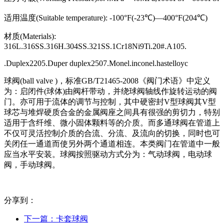
适用温度(Suitable temperature): -100°F(-23℃)—400°F(204℃)
材质(Materials):
316L.316SS.316H.304SS.321SS.1Cr18Ni9Ti.20#.A105.
.Duplex2205.Duper duplex2507.Monel.inconel.hastelloyc
球阀(ball valve )，标准GB/T21465-2008《阀门术语》中定义
为：启闭件(球体)由阀杆带动，并绕球阀轴线作旋转运动的阀
门。亦可用于流体的调节与控制，其中硬密封V型球阀其V型
球芯与堆焊硬质合金的金属阀座之间具有很强的剪切力，特别
适用于含纤维、微小固体颗料等的介质。而多通球阀在管道上
不仅可灵活控制介质的合流、分流、及流向的切换，同时也可
关闭任一通道而使另外两个通道相连。本类阀门在管道中一般
应当水平安装。球阀按照驱动方式分为：气动球阀，电动球
阀，手动球阀。
分享到：
下一篇：
卡套球阀