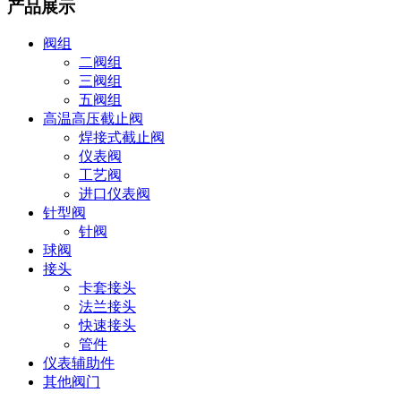
产品展示
阀组
二阀组
三阀组
五阀组
高温高压截止阀
焊接式截止阀
仪表阀
工艺阀
进口仪表阀
针型阀
针阀
球阀
接头
卡套接头
法兰接头
快速接头
管件
仪表辅助件
其他阀门