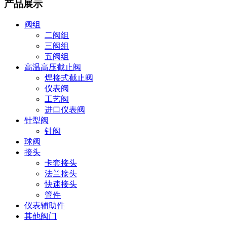
产品展示
阀组
二阀组
三阀组
五阀组
高温高压截止阀
焊接式截止阀
仪表阀
工艺阀
进口仪表阀
针型阀
针阀
球阀
接头
卡套接头
法兰接头
快速接头
管件
仪表辅助件
其他阀门