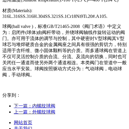
材质(Materials):
316L.316SS.316H.304SS.321SS.1Cr18Ni9Ti.20#.A105.
球阀(ball valve )，标准GB/T21465-2008《阀门术语》中定义
为：启闭件(球体)由阀杆带动，并绕球阀轴线作旋转运动的阀
门。亦可用于流体的调节与控制，其中硬密封V型球阀其V型
球芯与堆焊硬质合金的金属阀座之间具有很强的剪切力，特别
适用于含纤维、微小固体颗料等的介质。而多通球阀在管道上
不仅可灵活控制介质的合流、分流、及流向的切换，同时也可
关闭任一通道而使另外两个通道相连。本类阀门在管道中一般
应当水平安装。球阀按照驱动方式分为：气动球阀，电动球
阀，手动球阀。
分享到：
下一篇：
内螺纹球阀
上一篇：
外螺纹球阀
网站首页
关于我们