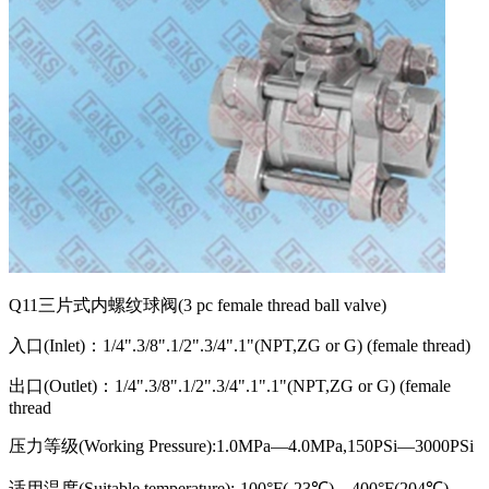
Q11三片式内螺纹球阀(3 pc female thread ball valve)
入口(Inlet)：1/4".3/8".1/2".3/4".1"(NPT,ZG or G) (female thread)
出口(Outlet)：1/4".3/8".1/2".3/4".1".1"(NPT,ZG or G) (female
thread
压力等级(Working Pressure):1.0MPa—4.0MPa,150PSi—3000PSi
适用温度(Suitable temperature):-100°F(-23℃)—400°F(204℃)