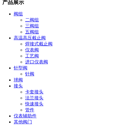
产品展示
阀组
二阀组
三阀组
五阀组
高温高压截止阀
焊接式截止阀
仪表阀
工艺阀
进口仪表阀
针型阀
针阀
球阀
接头
卡套接头
法兰接头
快速接头
管件
仪表辅助件
其他阀门