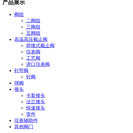
产品展示
阀组
二阀组
三阀组
五阀组
高温高压截止阀
焊接式截止阀
仪表阀
工艺阀
进口仪表阀
针型阀
针阀
球阀
接头
卡套接头
法兰接头
快速接头
管件
仪表辅助件
其他阀门