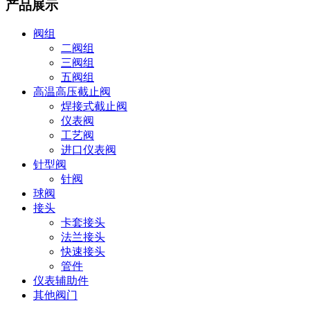
产品展示
阀组
二阀组
三阀组
五阀组
高温高压截止阀
焊接式截止阀
仪表阀
工艺阀
进口仪表阀
针型阀
针阀
球阀
接头
卡套接头
法兰接头
快速接头
管件
仪表辅助件
其他阀门